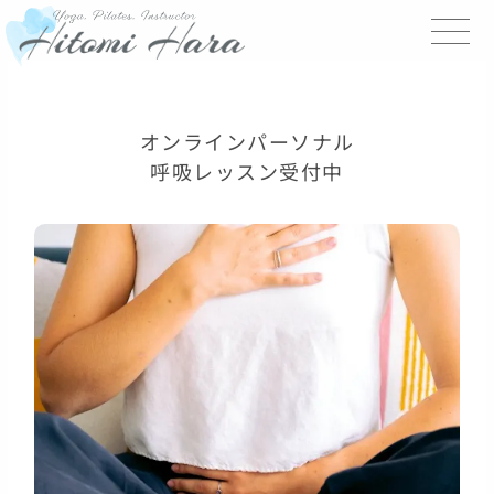
内
容
を
ス
キ
ッ
オンラインパーソナル
プ
呼吸レッスン受付中