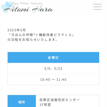
内
容
を
ス
キ
ッ
2025年5月
プ
『きほんの呼吸®＋機能改善ピラティス』
の日程をお知らせいたします。
金曜日
5/9、5/23
10:40 〜 11:40
目黒区油面住区センター
場所
1F和室