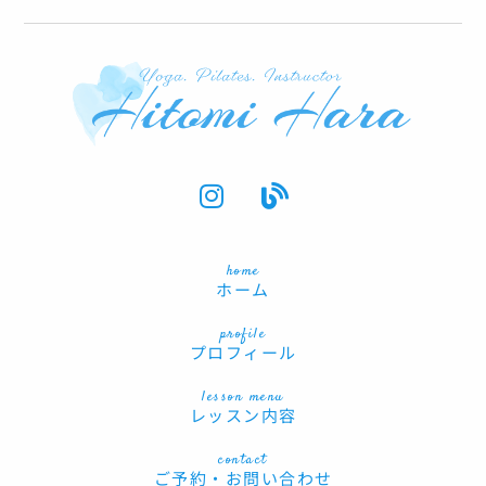
I
B
n
l
s
o
t
g
home
a
ホーム
g
profile
r
プロフィール
a
m
lesson menu
レッスン内容
contact
ご予約・お問い合わせ